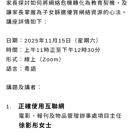
家長探討如何將網絡危機轉化為教育契機，及
讓家長掌握為子女篩選優質網絡資源的心法。
講座詳情如下︰
日期︰2025年11月15日（星期六）
時間︰上午11時正至下午12時30分
形式︰線上（Zoom）
語言︰粵語
講題及講者︰
正確使用互聯網
1.
電影、報刊及物品管理辦事處項目主任
徐影彤女士