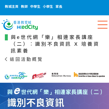
教城主頁
教師
中學生
小學生
家長
與e世代網「樂」相連家長講座
（二）︰識別不良資訊 X 培養資
訊素養
返回活動概覽