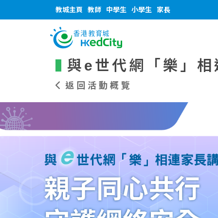
教城主頁
教師
中學生
小學生
家長
與e世代網「樂」相
返回活動概覽