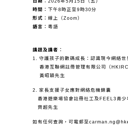
日期︰
2026年5月15日（五）
時間︰
下午8時正至9時30分
形式︰
線上（Zoom）
語言︰
粵語
講題及講者︰
1. 守護孩子的數碼成長：認識現今網絡
香港互聯網註冊管理有限公司（HKIR
黃昭穎先生
2. 家長支援子女應對網絡危機錦囊
香港遊樂場協會註冊社工及FEEL3青
齊超先生
如有任何查詢，可電郵至carman.ng@hke