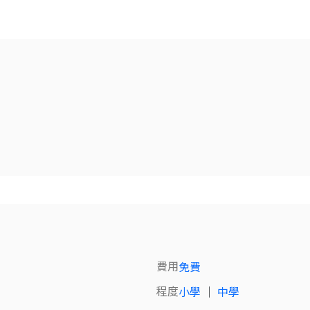
費用
免費
程度
小學
｜
中學