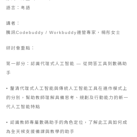
語言：粤語
講者：
騰訊Codebuddy / Workbuddy運營專家，楊彤女士
研討會重點：
第一部分：認識代理式人工智能 — 從問答工具到數碼助
手
•
釐清代理式人工智能與傳統人工智能工具在運作模式上
的分別，幫助教師理解具備思考、規劃及行動能力的新一
代人工智能特點
•
認識教師專屬數碼助手的角色定位，了解此工具如何成
為全天候支援備課與教學的助手