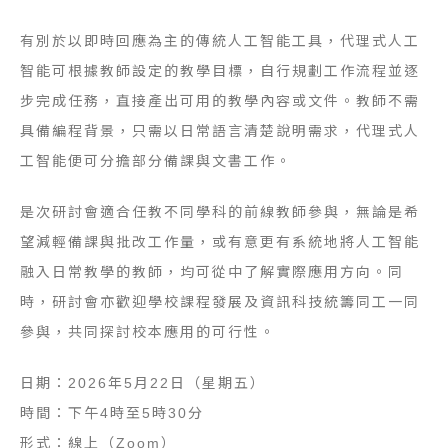
有別於以即時回應為主的傳統人工智能工具，代理式人工
智能可根據教師設定的教學目標，自行規劃工作流程並逐
步完成任務，直接產出可用的教學內容或文件。教師不需
具備編程背景，只需以日常語言清楚說明需求，代理式人
工智能便可分擔部分備課與文書工作。
是次研討會適合任教不同學科的前線教師參與，無論是希
望減輕備課與批改工作量，或有意更有系統地將人工智能
融入日常教學的教師，均可從中了解實際應用方向。同
時，
研討會
亦歡迎學校課程發展及資訊科技統籌同工一同
參與，共同探討校本應用的可行性。
日期：2026年5月22日（星期五）
時間：下午4時至5時30分
形式：線上（Zoom）