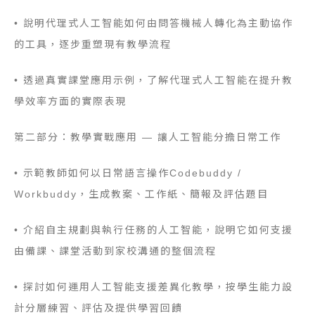
•
說明代理式人工智能如何由問答機械人轉化為主動協作
的工具，逐步重塑現有教學流程
•
透過真實課堂應用示例，了解代理式人工智能在提升教
學效率方面的實際表現
第二部分：教學實戰應用 — 讓人工智能分擔日常工作
•
示範教師如何以日常語言操作Codebuddy /
Workbuddy，生成教案、工作紙、簡報及評估題目
•
介紹自主規劃與執行任務的人工智能，說明它如何支援
由備課、課堂活動到家校溝通的整個流程
•
探討如何運用人工智能支援差異化教學，按學生能力設
計分層練習、評估及提供學習回饋